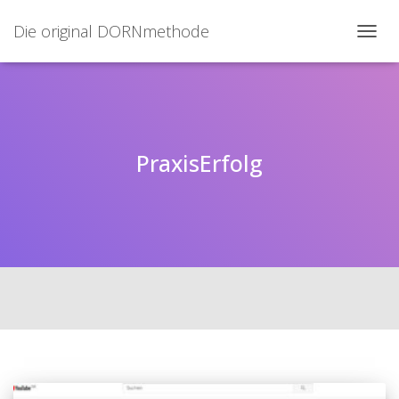
Die original DORNmethode
NAVIG
UMSC
PraxisErfolg