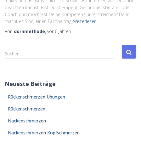
funktionert. Es ist gar nicht so schwer. Erfahre hier, was Du dabei
beachten kannst. Bist Du Therapeut, Gesundheitsberater oder
Coach und möchtest Deine Kompetenz unterstreichen? Dann
macht es Sinn, einen Fachbeitrag
Weiterlesen…
Von
dornmethode
, vor
6 Jahren
S
Suchen …
u
c
h
e
Neueste Beiträge
n
n
Rückenschmerzen Übungen
a
c
Rückenschmerzen
h
:
Nackenschmerzen
Nackenschmerzen Kopfschmerzen